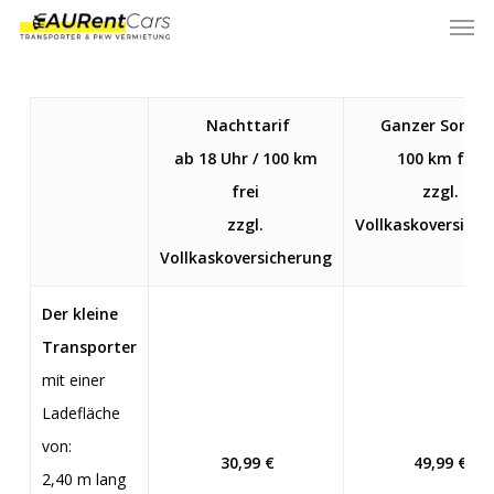
Men
Skip
Menu
to
main
content
Nachttarif
Ganzer Sonnt
ab 18 Uhr / 100 km
100 km frei
frei
zzgl.
zzgl.
Vollkaskoversich
Vollkaskoversicherung
Der kleine
Transporter
mit einer
Ladefläche
von:
30,
99 €
49
,99 €
2,40 m lang