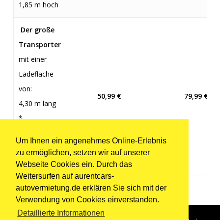
1,85 m hoch
Der große
Transporter
mit einer
Ladefläche
von:
50
,99 €
79
,99 €
4,30 m lang
*
1,80 m breit
Um Ihnen ein angenehmes Online-Erlebnis
*
zu ermöglichen, setzen wir auf unserer
1,85 m hoch
Webseite Cookies ein. Durch das
Weitersurfen auf aurentcars-
autovermietung.de erklären Sie sich mit der
Verwendung von Cookies einverstanden.
Detaillierte Informationen